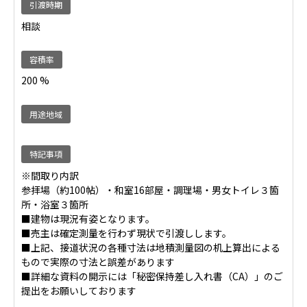
引渡時期
相談
容積率
200 %
用途地域
特記事項
※間取り内訳
参拝場（約100帖）・和室16部屋・調理場・男女トイレ３箇
所・浴室３箇所
■建物は現況有姿となります。
■売主は確定測量を行わず現状で引渡しします。
■上記、接道状況の各種寸法は地積測量図の机上算出による
もので実際の寸法と誤差があります
■詳細な資料の開示には「秘密保持差し入れ書（CA）」のご
提出をお願いしております