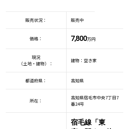
販売状況：
販売中
7,800
価格：
万円
現況
建物：空き家
（土地・建物）：
都道府県：
高知県
高知県宿毛市中央7丁目7
所在：
番24号
宿毛線「東